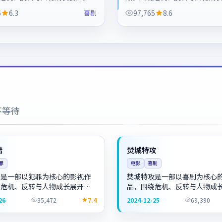
凑，值得推荐观看。
体节奏紧凑，值得推荐观看。
6
6.3
喜剧
97,765
8.6
不等待
杜比
NEW
英国
猎
焚城特攻
罪
电影
喜剧
猎是一部以犯罪为核心的影视作
焚城特攻是一部以喜剧为核心
绕危机、反转与人物成长展开，
品，围绕危机、反转与人物成
奏紧凑，值得推荐观看。
整体节奏紧凑，值得推荐观看
26
35,472
7.4
2024-12-25
69,390
院线