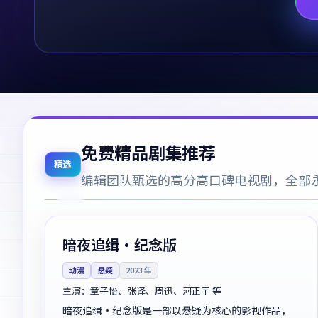
免费精品剧集推荐
精选
编辑团队甄选的高分高口碑电视剧，全部
141分钟
院线
韩国
暗夜追缉·纪念版
动漫
悬疑
2023
年
主演：
章子怡、张译、周迅、河正宇 等
暗夜追缉·纪念版是一部以悬疑为核心的影视作品，