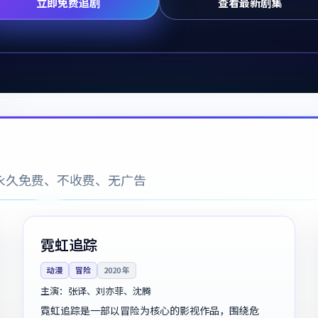
立即免费追剧
查看最新剧集
永久免费、不收费、无广告
97分钟
高分
韩国
霓虹追踪
动漫
冒险
2020
年
主演：
张译、刘亦菲、沈腾
霓虹追踪是一部以冒险为核心的影视作品，围绕危